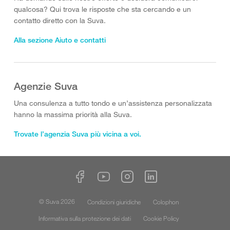
qualcosa? Qui trova le risposte che sta cercando e un
contatto diretto con la Suva.
Alla sezione Aiuto e contatti
Agenzie Suva
Una consulenza a tutto tondo e un’assistenza personalizzata
hanno la massima priorità alla Suva.
Trovate l’agenzia Suva più vicina a voi.
© Suva 2026
Condizioni giuridiche
Colophon
Informativa sulla protezione dei dati
Cookie Policy