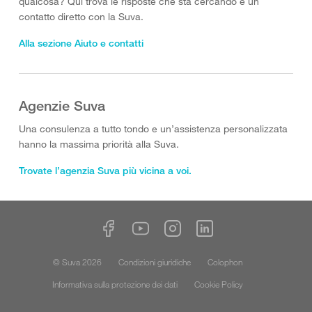
qualcosa? Qui trova le risposte che sta cercando e un
contatto diretto con la Suva.
Alla sezione Aiuto e contatti
Agenzie Suva
Una consulenza a tutto tondo e un’assistenza personalizzata
hanno la massima priorità alla Suva.
Trovate l’agenzia Suva più vicina a voi.
© Suva 2026
Condizioni giuridiche
Colophon
Informativa sulla protezione dei dati
Cookie Policy