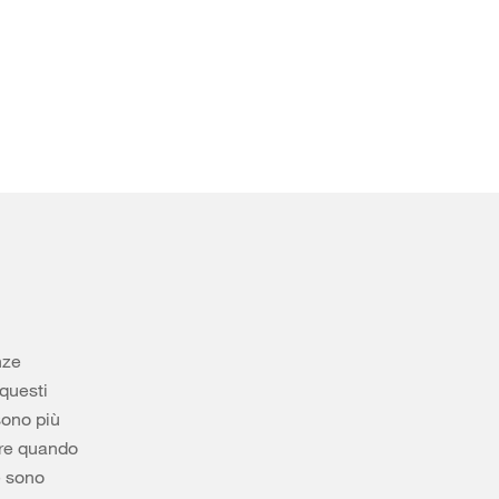
nze
questi
sono più
ere quando
e sono