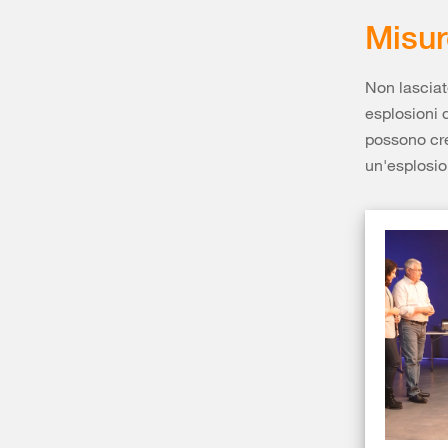
Misur
Non lasciat
esplosioni d
possono cre
un'esplosio