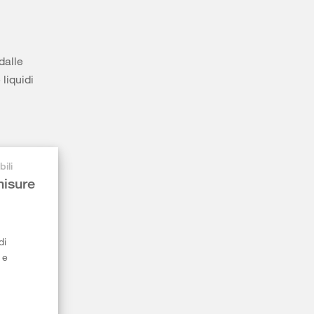
dalle
 liquidi
ili
misure
di
 e