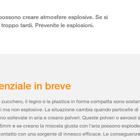
i possono creare atmosfere esplosive. Se si
troppo tardi. Prevenite le esplosioni.
enziale in breve
lo zucchero, il legno o la plastica in forma compatta sono sosta
i ma non esplosive. La situazione cambia quando particelle di 
ono sollevate in aria e creano polveri. Queste polveri o aerosol 
0.5mm e se creano la miscela giusta con l'aria possono esplod
contatto con una sorgente di innesco efficace. Le conseguenz