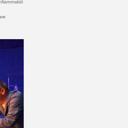
 infiammabili
are