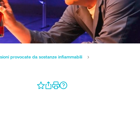
sioni provocate da sostanze infiammabili
Aerosol e polveri Prev