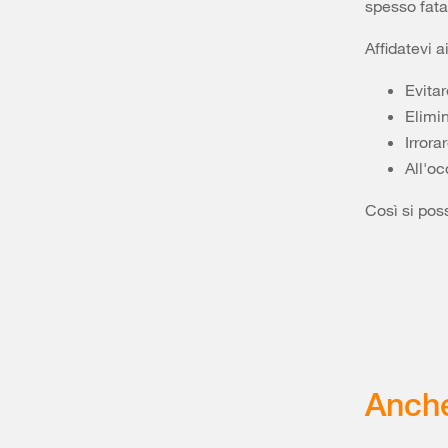
spesso fatal
Affidatevi a
Evitar
Elimin
Irrora
All'oc
Così si pos
Anche