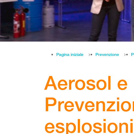
Pagina iniziale
Prevenzione
P
Aerosol e 
Prevenzio
esplosioni