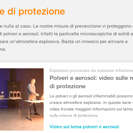
e di protezione
e nulla al caso. Le nostre misure di prevenzione vi proteggono 
i polveri e aerosol. Infatti le particelle microscopiche di solidi e
are un'atmosfera esplosiva. Basta un innesco per arrivare a
ne.
Esplosioni provocate da sostanze infiammab
Polveri e aerosol: video sulle 
di protezione
Le polveri o gli aerosol infiammabili possono
creare atmosfere esplosive. In questa serie 
video trovate maggiori informazioni sul tema
sulle misure di protezione.
Video sul tema polveri e aerosol