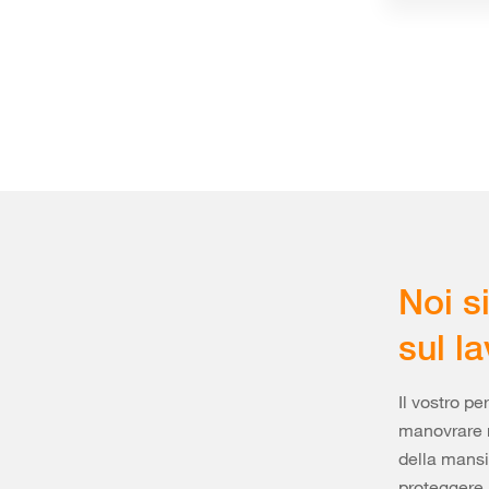
Noi s
sul la
Il vostro pe
manovrare m
della mansi
proteggere 