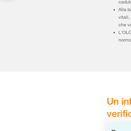
cadute
Alla b
vitali
che vo
L'OLC
norma
Un in
verif