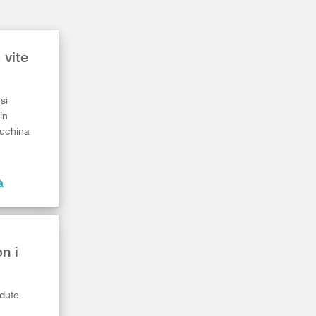
 vite
si
in
acchina
à
n i
adute