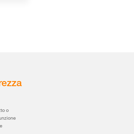
urezza
tto o
funzione
me