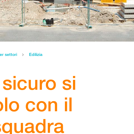
er settori
Edilizia
 sicuro si
lo con il
 squadra