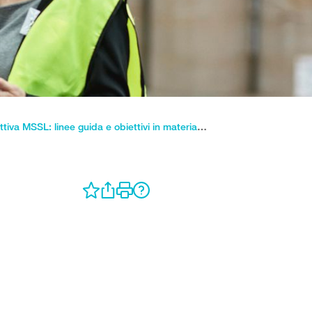
Direttiva MSSL: linee guida e obiettivi in materia di sicurezza