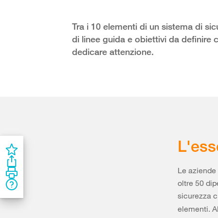
Tra i 10 elementi di un sistema di si
di linee guida e obiettivi da defini
dedicare attenzione.
L'ess
Le aziende 
oltre 50 di
sicurezza c
elementi. Al