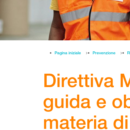
Pagina iniziale
Prevenzione
R
Direttiva 
guida e obi
materia di