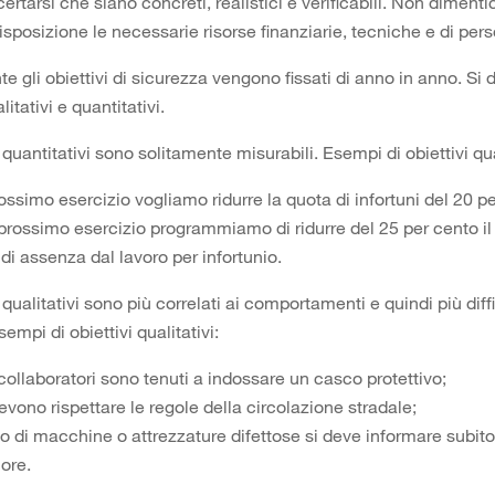
rtarsi che siano concreti, realistici e verificabili. Non dimenti
isposizione le necessarie risorse finanziarie, tecniche e di per
 gli obiettivi di sicurezza vengono fissati di anno in anno. Si d
litativi e quantitativi.
i quantitativi sono solitamente misurabili. Esempi di obiettivi qua
ossimo esercizio vogliamo ridurre la quota di infortuni del 20 p
 prossimo esercizio programmiamo di ridurre del 25 per cento i
 di assenza dal lavoro per infortunio.
i qualitativi sono più correlati ai comportamenti e quindi più diffi
empi di obiettivi qualitativi:
i collaboratori sono tenuti a indossare un casco protettivo;
devono rispettare le regole della circolazione stradale;
o di macchine o attrezzature difettose si deve informare subito 
ore.