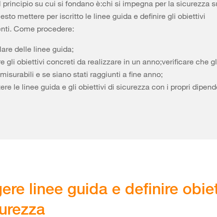
l principio su cui si fondano è:chi si impegna per la sicurezza s
sto mettere per iscritto le linee guida e definire gli obiettivi
enti. Come procedere:
are delle linee guida;
re gli obiettivi concreti da realizzare in un anno;verificare che gli
misurabili e se siano stati raggiunti a fine anno;
ere le linee guida e gli obiettivi di sicurezza con i propri dipend
ere linee guida e definire obiet
curezza