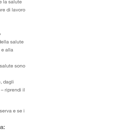
e la salute
re di lavoro
o
della salute
 e alla
 salute sono
, dagli
– riprendi il
serva e se i
a: