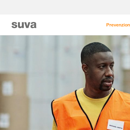
Prevenzio