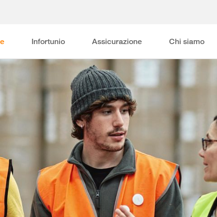
ne
Infortunio
Assicurazione
Chi siamo