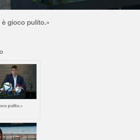
è gioco pulito.»
eo
:
oco pulito.»