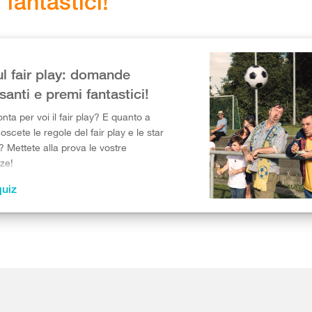
 fantastici!
ul fair play: domande
santi e premi fantastici!
ta per voi il fair play? E quanto a
scete le regole del fair play e le star
? Mettete alla prova le vostre
ze!
quiz