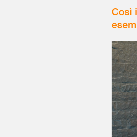
Così 
esemp