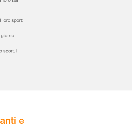
 loro fair
l loro sport:
 giorno
 sport. Il
anti e