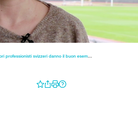
Prima il fair play: le calciatrici e i calciatori professionisti svizzeri danno il buon esempio