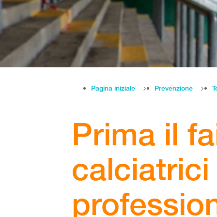
Pagina iniziale
Prevenzione
T
Prima il fa
calciatrici
profession