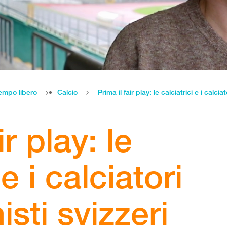
empo libero
Calcio
ir play: le
 e i calciatori
isti svizzeri