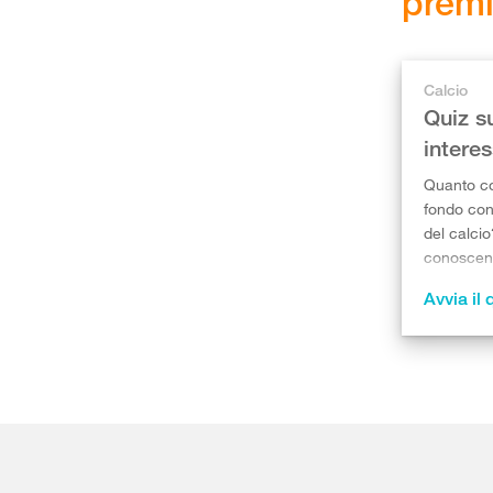
premi
Calcio
Quiz s
interes
Quanto con
fondo cono
del calcio
conoscen
Avvia il 