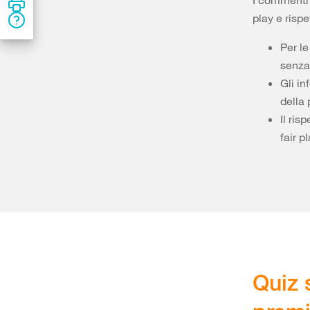
I commenti d
play e rispe
Per le
senza 
Gli i
della 
Il ris
fair p
Quiz 