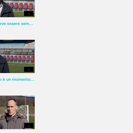
:
«Il rispetto deve essere sempre assoluto.»
:
«Un infortunio è un momento brutto.»
: