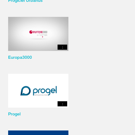
Progiciel Urbanus
:
Europa3000
:
Progel