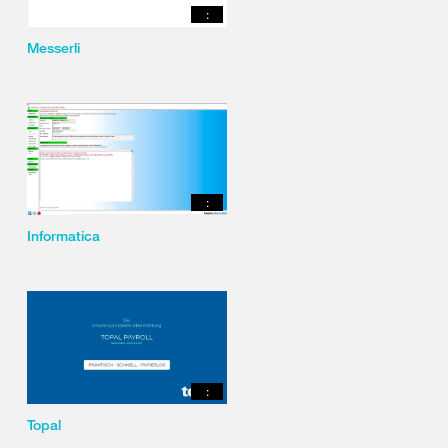
:
Messerli
:
Informatica
:
Topal