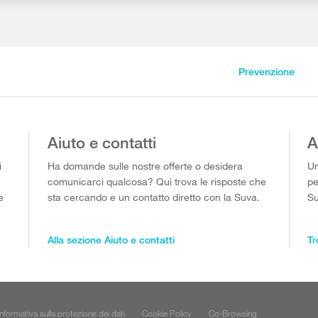
Prevenzione
Aiuto e contatti
A
i
Ha domande sulle nostre offerte o desidera
Un
comunicarci qualcosa? Qui trova le risposte che
pe
e
sta cercando e un contatto diretto con la Suva.
Su
Alla sezione Aiuto e contatti
Tr
Informativa sulla protezione dei dati
Cookie Policy
Co-Browsing