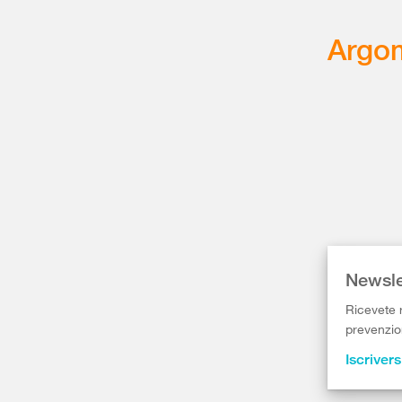
Argom
Newsle
Ricevete r
prevenzion
Iscrivers