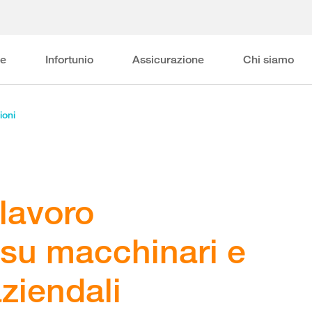
ne
Infortunio
Assicurazione
Chi siamo
ioni
 lavoro
 su macchinari e
aziendali