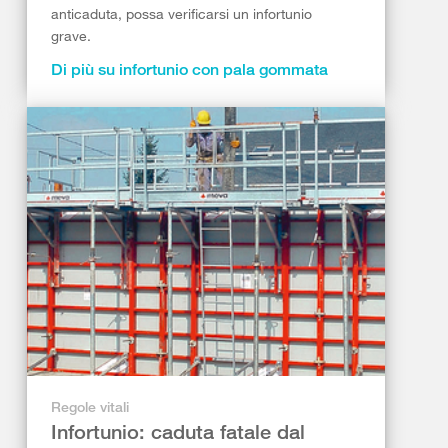
anticaduta, possa verificarsi un infortunio
grave.
Di più su infortunio con pala gommata
Regole vitali
Infortunio: caduta fatale dal