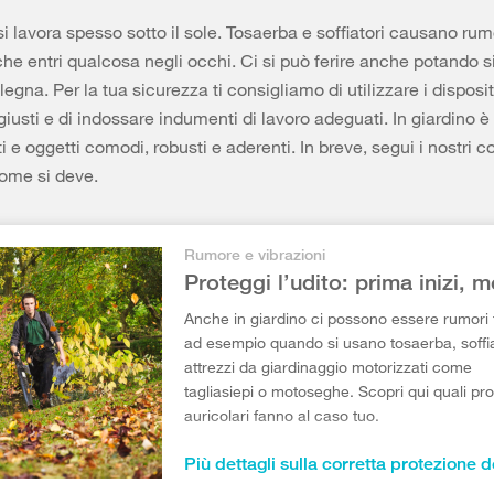
si lavora spesso sotto il sole. Tosaerba e soffiatori causano rumor
 che entri qualcosa negli occhi. Ci si può ferire anche potando s
egna. Per la tua sicurezza ti consigliamo di utilizzare i dispositi
giusti e di indossare indumenti di lavoro adeguati. In giardino 
 e oggetti comodi, robusti e aderenti. In breve, segui i nostri co
come si deve.
Rumore e vibrazioni
Proteggi l’udito: prima inizi, m
Anche in giardino ci possono essere rumori f
ad esempio quando si usano tosaerba, soffia
attrezzi da giardinaggio motorizzati come
tagliasiepi o motoseghe. Scopri qui quali prot
auricolari fanno al caso tuo.
Più dettagli sulla corretta protezione d