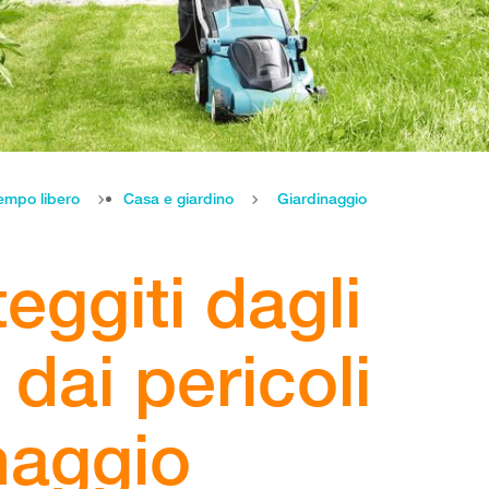
empo libero
Casa e giardino
Giardinaggio
eggiti dagli
 dai pericoli
naggio