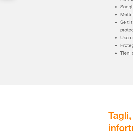
Scegl
Metti 
Se ti 
proteg
Usa u
Proteg
Tieni
Tagli,
infor