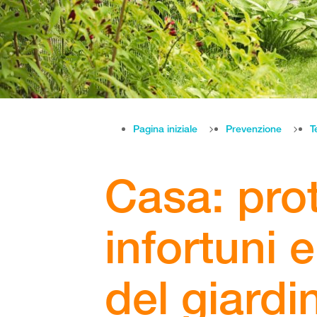
Pagina iniziale
Prevenzione
T
Casa: prot
infortuni e
del giardi