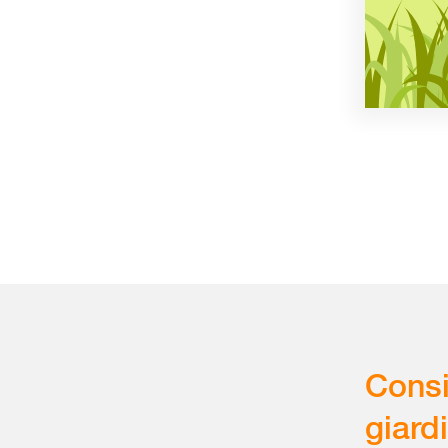
Consi
giard