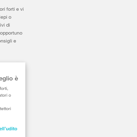
i forti e vi
iepi o
vi di
è opportuno
nsigli e
eglio è
orti,
tori o
ettori
ell’udito