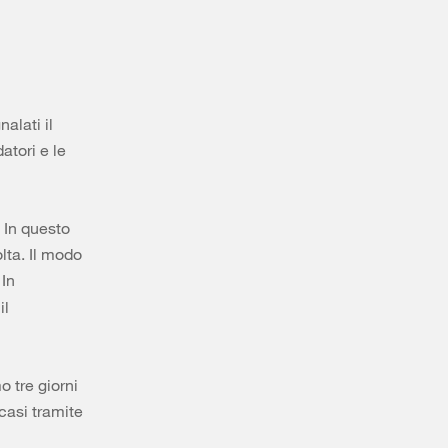
alati il
atori e le
. In questo
lta. Il modo
 In
il
 tre giorni
 casi tramite