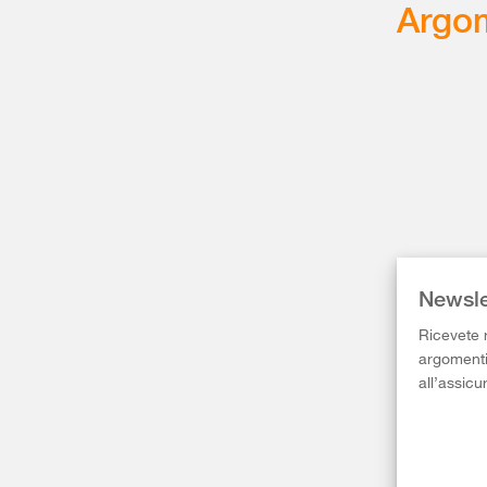
Argom
Newsle
Ricevete r
argomenti 
all’assicu