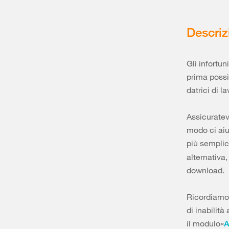
Descriz
Gli infortu
prima possib
datrici di l
Assicuratevi
modo ci aiu
più semplice
alternativa
download.
Ricordiamo 
di inabilità
il modulo«
A