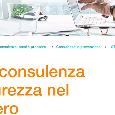
onsulenza, corsi e proposte
Consulenza in prevenzione
i consulenza
urezza nel
ero