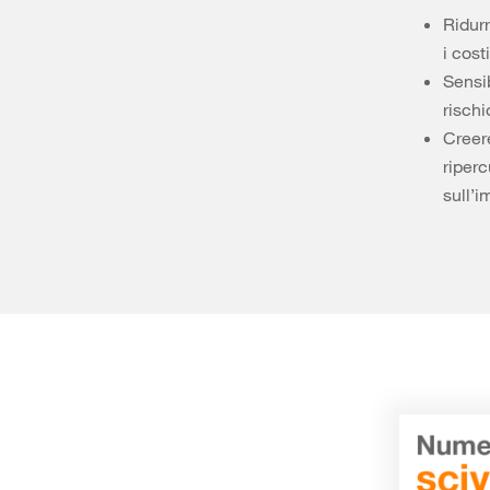
Ridurr
i cos
Sensi
rischi
Creer
riperc
sull’