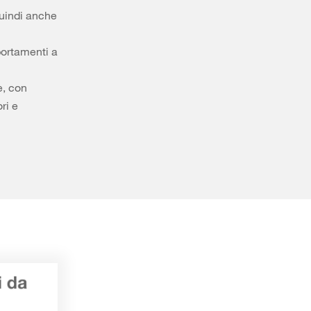
quindi anche
portamenti a
e, con
ri e