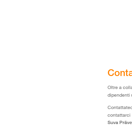
Conta
Oltre a col
dipendenti 
Contattatec
contattarci 
Suva Präve