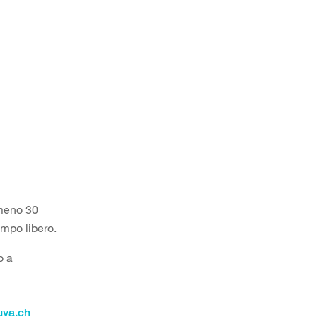
lmeno 30
empo libero.
o a
uva.ch