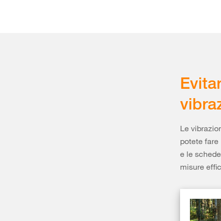
Evita
vibra
Le vibrazio
potete fare
e le schede
misure effic