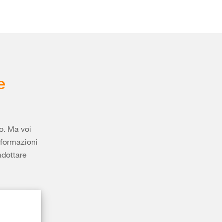
e
ro. Ma voi
nformazioni
adottare